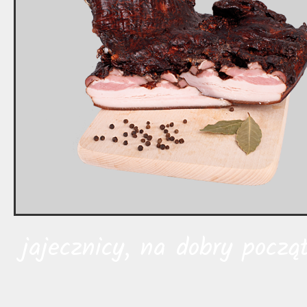
jajecznicy, na dobry począ