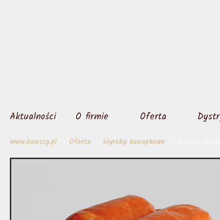
Aktualności
O firmie
Oferta
Dystr
www.kawscy.pl
»
Oferta
»
Wyroby kanapkowe
» Szynka Delik