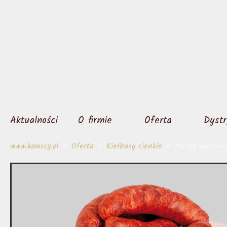
Aktualności
O firmie
Oferta
Dystr
www.kawscy.pl
»
Oferta
»
Kiełbasy cienkie
» Polska Wędzon